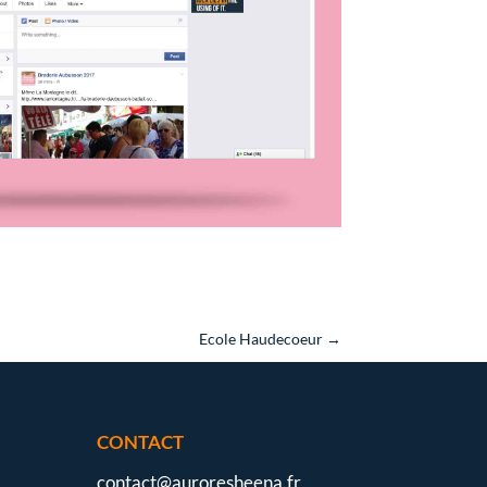
Ecole Haudecoeur
→
CONTACT
contact@auroresheena.fr