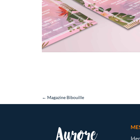
←
Magazine Bibouille
MES
Iden