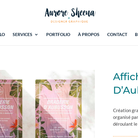
LO
SERVICES
PORTFOLIO
À PROPOS
CONTACT
B
Affic
D’A
Création gra
organisé par
déroulant le